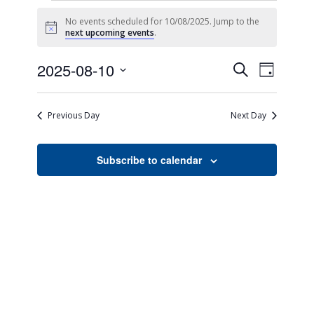
No events scheduled for 10/08/2025. Jump to the
Notice
next upcoming events
.
Events
Event
2025-08-10
Search
Day
Views
Search
Select
Naviga
date.
and
Previous Day
Next Day
Views
Navigati
Subscribe to calendar