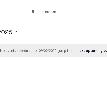
Enter
Location.
Search
for
2025
Events
by
Location.
No events scheduled for 09/02/2025. Jump to the
next upcoming e
Notice