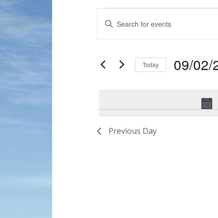
Events
Enter
Search
Keyword.
and
Search
for
Views
09/02/
Events
Today
Navigation
by
Select
Keyword.
date.
Previous Day