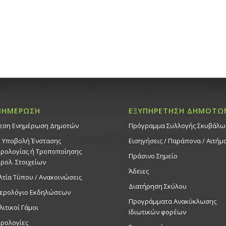
ΝΗΜΕΡΩΣΗ
ΕΞΥΠΗΡΕΤΗΣΗ ΔΗΜΟΤΩ
εση Ενημέρωση Δημοτών
Πρόγραμμα Συλλογής Σκυβάλω
. Υποβολή Ένστασης
Εισηγήσεις / Παράπονα / Αιτήμ
ρολογίας ή Τροποποίησης
Πράσινο Σημείο
ρολ. Στοιχείων
Άδειες
λτία Τύπου / Ανακοινώσεις
Διατήρηση Σκύλου
ερολόγιο Εκδηλώσεων
Προγράμματα Ανακύκλωσης
λιτικοί Γάμοι
Ιδιωτικών φορέων
ρολογίες