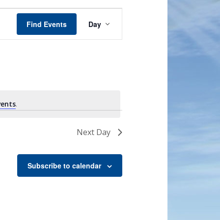
Event
Views
Find Events
Day
Navigation
vents
.
Next Day
Subscribe to calendar