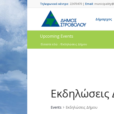
Τηλεφωνικό κέντρο:
22470470 |
Email:
municipality@
Δήμαρχος
Upcoming Events
Είσαστε εδώ:
/
Εκδηλώσεις Δήμου
Εκδηλώσεις
Events
Εκδηλώσεις Δήμου