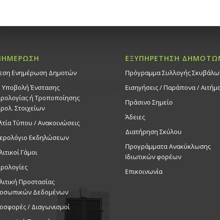
ΝΗΜΕΡΩΣΗ
ΕΞΥΠΗΡΕΤΗΣΗ ΔΗΜΟΤΩ
εση Ενημέρωση Δημοτών
Πρόγραμμα Συλλογής Σκυβάλω
. Υποβολή Ένστασης
Εισηγήσεις / Παράπονα / Αιτήμ
ρολογίας ή Τροποποίησης
Πράσινο Σημείο
ρολ. Στοιχείων
Άδειες
λτία Τύπου / Ανακοινώσεις
Διατήρηση Σκύλου
ερολόγιο Εκδηλώσεων
Προγράμματα Ανακύκλωσης
λιτικοί Γάμοι
Ιδιωτικών φορέων
ρολογίες
Επικοινωνία
λιτική Προστασίας
οσωπικών Δεδομένων
οσφορές / Διαγωνισμοί