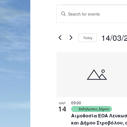
Events
Enter
Search
Keyword.
and
Search
for
Views
14/03/
Events
Today
Navigation
by
Select
Keyword.
date.
List
of
events
in
Photo
View
09:00
ΜΑΡ
14
Εκδηλώσεις Δήμου
Αιμοδοσία ΕΟΑ Λευκω
και Δήμου Στροβόλου, 