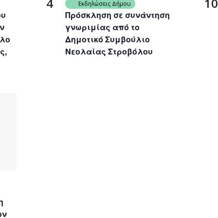
4
10
Εκδηλώσεις Δήμου
ου
Πρόσκληση σε συνάντηση
ν
γνωριμίας από το
ιλο
Δημοτικό Συμβούλιο
ς,
Νεολαίας Στροβόλου
η
ον