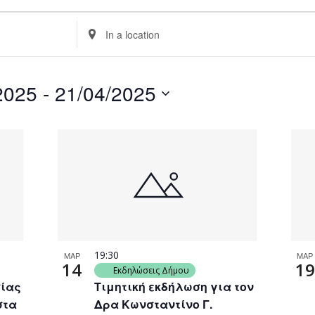
Enter
Location.
Search
for
2025
 - 
21/04/2025
Events
by
Location.
19:30
ΜΑΡ
ΜΑΡ
14
19
Εκδηλώσεις Δήμου
σίας
Τιμητική εκδήλωση για τον
στα
Δρα Κωνσταντίνο Γ.