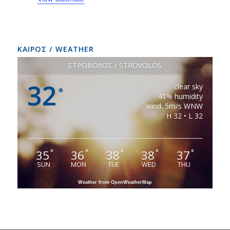
ΚΑΙΡΟΣ / WEATHER
ΣΤΡΟΒΟΛΟΣ / STROVOLOS
32
clear sky
°
41% humidity
wind: 5m/s WNW
H 32 • L 32
35
36
38
38
37
°
°
°
°
°
SUN
MON
TUE
WED
THU
Weather from OpenWeatherMap