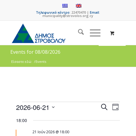
Τηλεφωνικό κέντρο:
22470470 |
Email:
municipality@strovolos.org.cy
Events for 08/08/2026
Είσαστε εδώ:
/
Events
Events
Event
2026-06-21
Search
Day
Views
Search
Select
Naviga
18:00
date.
and
Views
21 Ιούν 2026 @ 18:00