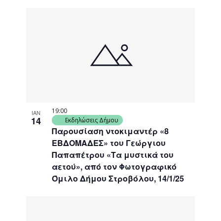
Views
Search
Select
Naviga
List
date.
and
of
Views
events
Navigati
in
Photo
View
19:00
ΙΑΝ
14
Εκδηλώσεις Δήμου
Παρουσίαση ντοκιμαντέρ «8
ΕΒΔΟΜΑΔΕΣ» του Γεώργιου
Παπαπέτρου «Τα μυστικά του
αετού», από τον Φωτογραφικό
Όμιλο Δήμου Στροβόλου, 14/1/25