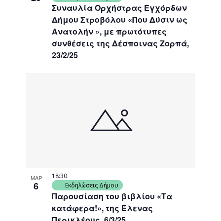
Συναυλία Ορχήστρας Εγχόρδων
Δήμου Στροβόλου «Που Δύσιν ως
Ανατολήν », με πρωτότυπες
συνθέσεις της Δέσποινας Ζορπά,
23/2/25
18:30
ΜΑΡ
6
Εκδηλώσεις Δήμου
Παρουσίαση του βιβλίου «Τα
κατάφερα!», της Έλενας
Περικλέους, 6/3/25