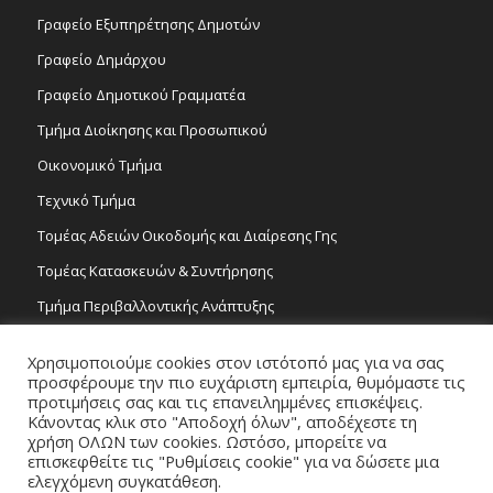
Γραφείο Εξυπηρέτησης Δημοτών
Γραφείο Δημάρχου
Γραφείο Δημοτικού Γραμματέα
Τμήμα Διοίκησης και Προσωπικού
Οικονομικό Τμήμα
Τεχνικό Τμήμα
Τομέας Αδειών Οικοδομής και Διαίρεσης Γης
Τομέας Κατασκευών & Συντήρησης
Τμήμα Περιβαλλοντικής Ανάπτυξης
Tμήμα Δημόσιας Υγείας και Καθαριότητας
Χρησιμοποιούμε cookies στον ιστότοπό μας για να σας
Τομέας Γραμμάτων και Τεχνών
προσφέρουμε την πιο ευχάριστη εμπειρία, θυμόμαστε τις
προτιμήσεις σας και τις επανειλημμένες επισκέψεις.
Τροχονομία
Κάνοντας κλικ στο "Αποδοχή όλων", αποδέχεστε τη
χρήση ΟΛΩΝ των cookies. Ωστόσο, μπορείτε να
επισκεφθείτε τις "Ρυθμίσεις cookie" για να δώσετε μια
ελεγχόμενη συγκατάθεση.