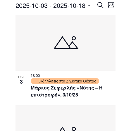
Events
Event
2025-10-03
 - 
2025-10-18
Search
Photo
Views
Search
Select
Naviga
List
date.
and
of
Views
events
Navigati
in
Photo
View
18:00
ΟΚΤ
3
Εκδηλώσεις στο Δημοτικό Θέατρο
Μάρκος Σεφερλής «Νότης – Η
επιστροφή», 3/10/25