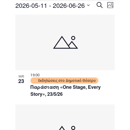
Events
Event
2026-05-11
 - 
2026-06-26
Search
Photo
Views
Search
Select
Naviga
List
date.
and
of
Views
events
Navigati
in
Photo
View
19:00
ΜΑΪ
23
Εκδηλώσεις στο Δημοτικό Θέατρο
Παράσταση «One Stage, Every
Story», 23/5/26