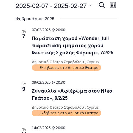
Events
Event
2025-02-07
 - 
2025-02-27
Search
List
Views
Search
Select
Naviga
Φεβρουάριος 2025
date.
and
Views
07/02/2025 @ 20:00
ΠΑ
7
Παράσταση χορού «Wonder_full
Navigati
παράσταση τμήματος χορού
Ιδιωτικής Σχολής Φόρουμ», 7/2/25
Δημοτικό Θέατρο Στροβόλου
, Cyprus
Εκδηλώσεις στο Δημοτικό Θέατρο
09/02/2025 @ 20:30
ΚΥ
9
Συναυλία «Αφιέρωμα στον Νίκο
Γκάτσο», 9/2/25
Δημοτικό Θέατρο Στροβόλου
, Cyprus
Εκδηλώσεις στο Δημοτικό Θέατρο
14/02/2025 @ 20:00
ΠΑ