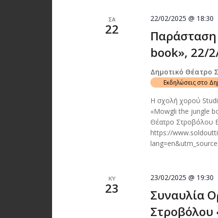
22/02/2025 @ 18:30
ΣΑ
22
Παράσταση 
book», 22/2
Δημοτικό Θέατρο 
Εκδηλώσεις στο Δ
Η σχολή χορού Studi
«Mowgli the jungle 
Θέατρο Στροβόλου Ε
https://www.soldout
lang=en&utm_sourc
23/02/2025 @ 19:30
ΚΥ
23
Συναυλία Ο
Στροβόλου 