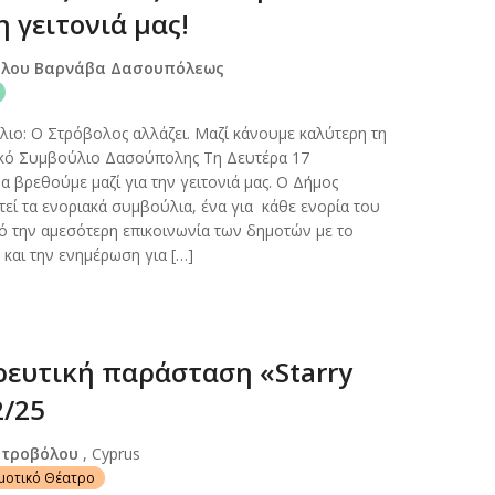
 γειτονιά μας!
όλου Βαρνάβα Δασουπόλεως
ιο: Ο Στρόβολος αλλάζει. Μαζί κάνουμε καλύτερη τη
ιακό Συμβούλιο Δασούπολης Τη Δευτέρα 17
 βρεθούμε μαζί για την γειτονιά μας. Ο Δήμος
ί τα ενοριακά συμβούλια, ένα για κάθε ενορία του
 την αμεσότερη επικοινωνία των δημοτών με το
και την ενημέρωση για […]
ευτική παράσταση «Starry
2/25
Στροβόλου
, Cyprus
ημοτικό Θέατρο