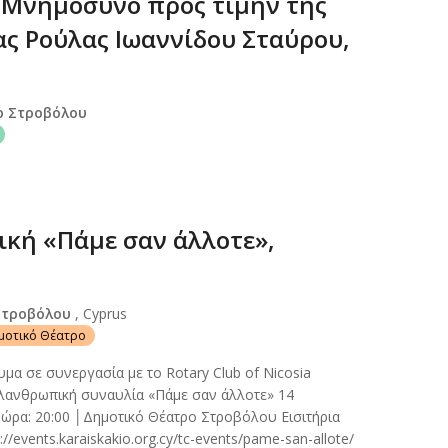
 Μνημόσυνο προς τιμήν της
ας Ρούλας Ιωαννίδου Σταύρου,
ο Στροβόλου
κή «Πάμε σαν άλλοτε»,
Στροβόλου
, Cyprus
ημοτικό Θέατρο
μα σε συνεργασία με το Rotary Club of Nicosia
λανθρωπική συναυλία «Πάμε σαν άλλοτε» 14
ώρα: 20:00 │Δημοτικό Θέατρο Στροβόλου Εισιτήρια
//events.karaiskakio.org.cy/tc-events/pame-san-allote/