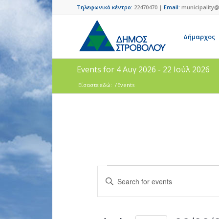
Τηλεφωνικό κέντρο:
22470470 |
Email:
municipality@
Δήμαρχος
Events for 4 Αυγ 2026 - 22 Ιούλ 2026
Είσαστε εδώ:
/
Events
Events
Enter
Search
Keyword.
and
Search
for
Views
Events