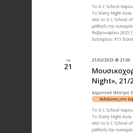
To G C School παρου
Το Starry Night είνα
από το G C School o
μαθητές την ευκαιρί
Φεβρουαρίου 2025 │
Εισιτηρίου: €15 Εισιτ
21/02/2025 @ 21:00
ΠΑ
21
Μουσικοχορ
Night», 21/
Δημοτικό Θέατρο 
Εκδηλώσεις στο Δ
To G C School παρου
Το Starry Night είνα
από το G C School o
μαθητές την ευκαιρί