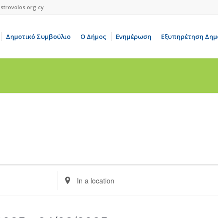
strovolos.org.cy
Δημοτικό Συμβούλιο
Ο Δήμος
Ενημέρωση
Εξυπηρέτηση Δημ
Enter
Location.
Search
for
Events