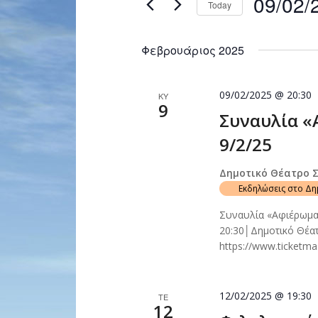
09/02/
Today
Navigation
by
Select
Keyword.
date.
Φεβρουάριος 2025
09/02/2025 @ 20:30
ΚΥ
9
Συναυλία «
9/2/25
Δημοτικό Θέατρο 
Εκδηλώσεις στο Δ
Συναυλία «Αφιέρωμα
20:30│Δημοτικό Θέα
https://www.ticketma
12/02/2025 @ 19:30
ΤΕ
12