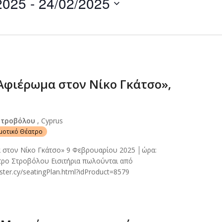
2025
 - 
24/02/2025
by
Location.
Αφιέρωμα στον Νίκο Γκάτσο»,
Στροβόλου
, Cyprus
ημοτικό Θέατρο
 στον Νίκο Γκάτσο» 9 Φεβρουαρίου 2025 │ώρα:
τρο Στροβόλου Εισιτήρια πωλούνται από
ster.cy/seatingPlan.html?idProduct=8579