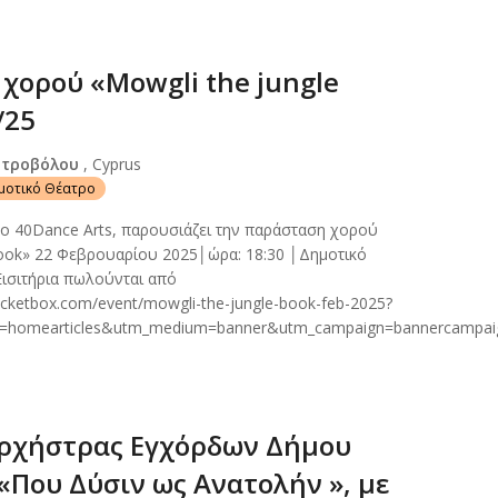
χορού «Mowgli the jungle
/25
Στροβόλου
, Cyprus
ημοτικό Θέατρο
o 40Dance Arts, παρουσιάζει την παράσταση χορού
book» 22 Φεβρουαρίου 2025│ώρα: 18:30 │Δημοτικό
ισιτήρια πωλούνται από
ticketbox.com/event/mowgli-the-jungle-book-feb-2025?
e=homearticles&utm_medium=banner&utm_campaign=bannercampai
ρχήστρας Εγχόρδων Δήμου
«Που Δύσιν ως Ανατολήν », με