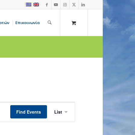
οτών
Επικοινωνία
Event
Views
Find Events
List
Navigation