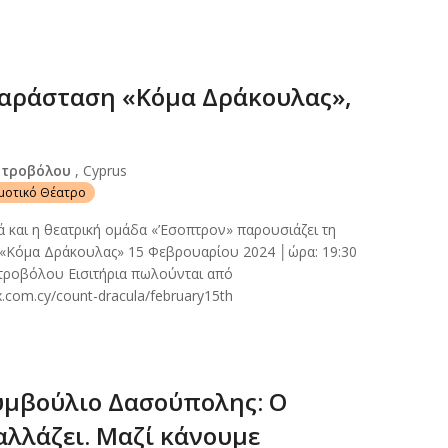
αράσταση «Κόμα Δράκουλας»,
Στροβόλου
, Cyprus
ημοτικό Θέατρο
 και η θεατρική ομάδα «’Εσοπτρον» παρουσιάζει τη
 «Κόμα Δράκουλας» 15 Φεβρουαρίου 2024 │ώρα: 19:30
τροβόλου Εισιτήρια πωλούνται από
x.com.cy/count-dracula/february15th
υμβούλιο Δασούπολης: Ο
αλλάζει. Μαζί κάνουμε