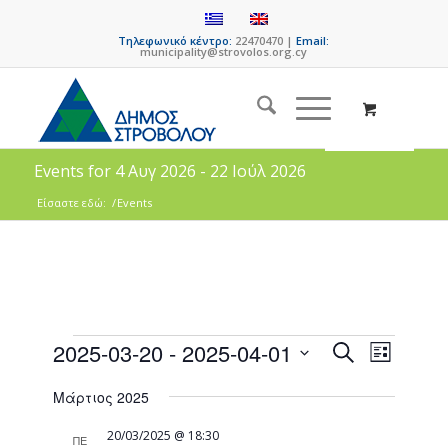
Τηλεφωνικό κέντρο:
22470470 |
Email:
municipality@strovolos.org.cy
Events for 4 Αυγ 2026 - 22 Ιούλ 2026
Είσαστε εδώ:
/
Events
Events
Event
2025-03-20
 - 
2025-04-01
Search
List
Views
Search
Select
Naviga
Μάρτιος 2025
date.
and
Views
20/03/2025 @ 18:30
ΠΕ