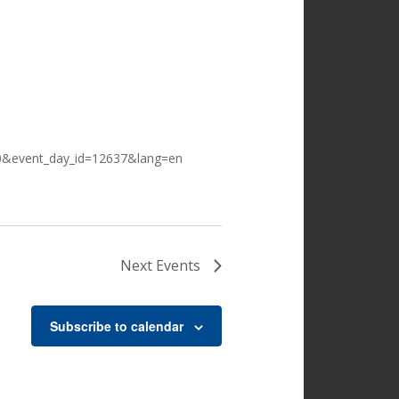
740&event_day_id=12637&lang=en
Next
Events
Subscribe to calendar