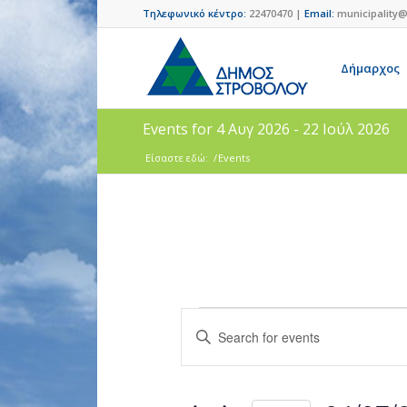
Τηλεφωνικό κέντρο:
22470470 |
Email:
municipality@
Δήμαρχος
Events for 4 Αυγ 2026 - 22 Ιούλ 2026
Είσαστε εδώ:
/
Events
Events
Enter
Search
Keyword.
and
Search
for
Views
Events