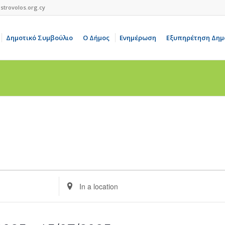
strovolos.org.cy
Δημοτικό Συμβούλιο
Ο Δήμος
Ενημέρωση
Εξυπηρέτηση Δημ
Enter
Location.
Search
for
Events