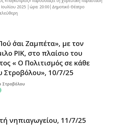
ος «Παγκύπριος» παρουσιάζει τη χορευτική παράσταση
 Ιουλίου 2025 │ώρα: 20:00│Δημοτικό Θέατρο
 ελεύθερη
ού ΄σαι Ζαμπέτα», με τον
λο ΡΙΚ, στο πλαίσιο του
ος « Ο Πολιτισμός σε κάθε
υ Στροβόλου», 10/7/25
ο Στροβόλου
τή νηπιαγωγείου, 11/7/25