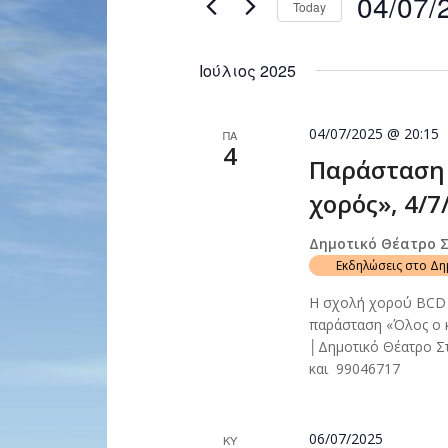
04/07/
Today
Navigation
by
Select
Keyword.
date.
Ιούλιος 2025
04/07/2025 @ 20:15
ΠΑ
4
Παράσταση 
χορός», 4/7
Δημοτικό Θέατρο 
Εκδηλώσεις στο Δ
Η σχολή χορού BCD B
παράσταση «Όλος ο κ
│Δημοτικό Θέατρο Στ
και 99046717
06/07/2025
ΚΥ