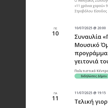
Ο Αθλητικός Σύλλογ
«11 χρόνια χορού» 9
Στροβόλου Είσοδος
10/07/2025 @ 20:00
ΠΕ
10
Συναυλία «Π
Μουσικό Όμι
προγράμματ
γειτονιά το
Πολιτιστικό Κέντρ
Εκδηλώσεις Δήμου
11/07/2025 @ 19:15
ΠΑ
11
Τελική γιορ