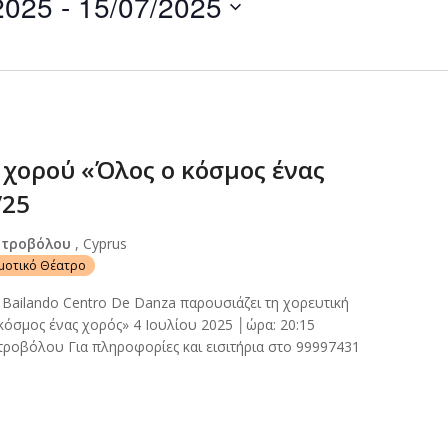
2025
 - 
15/07/2025
by
Location.
χορού «Όλος ο κόσμος ένας
/25
Στροβόλου
, Cyprus
ημοτικό Θέατρο
ailando Centro De Danza παρουσιάζει τη χορευτική
όσμος ένας χορός» 4 Ιουλίου 2025 │ώρα: 20:15
ροβόλου Για πληροφορίες και εισιτήρια στο 99997431