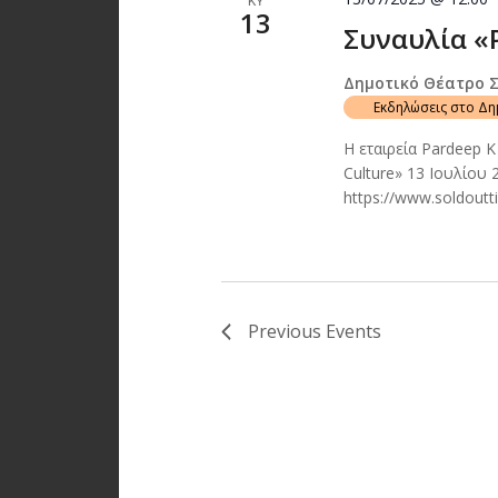
ΚΥ
13
Συναυλία «P
Δημοτικό Θέατρο 
Εκδηλώσεις στο Δ
Η εταιρεία Pardeep K
Culture» 13 Ιουλίου
https://www.soldout
Previous
Events