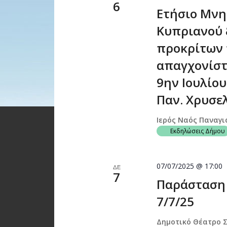
6
Ετήσιο Μνη
Κυπριανού 
προκρίτων 
απαγχονίστ
9ην Ιουλίου 
Παν. Χρυσε
Ιερός Ναός Παναγ
Εκδηλώσεις Δήμου
07/07/2025 @ 17:00
ΔΕ
7
Παράσταση 
7/7/25
Δημοτικό Θέατρο 