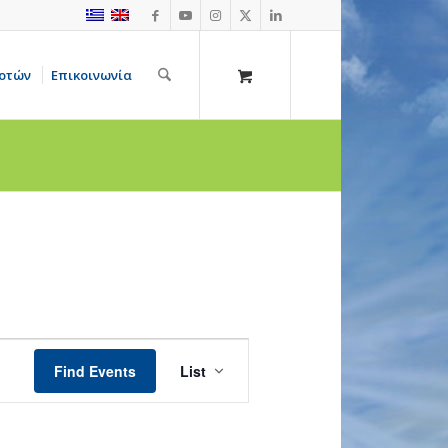
οτών
Επικοινωνία
Event
Views
Find Events
List
Navigation