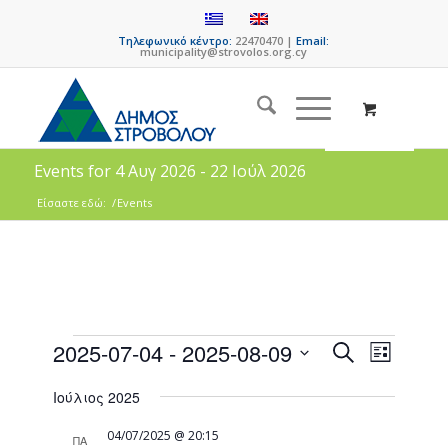
Τηλεφωνικό κέντρο:
22470470 |
Email:
municipality@strovolos.org.cy
Events for 4 Αυγ 2026 - 22 Ιούλ 2026
Είσαστε εδώ:
/
Events
Events
Event
2025-07-04
 - 
2025-08-09
Search
List
Views
Search
Select
Naviga
Ιούλιος 2025
date.
and
Views
04/07/2025 @ 20:15
ΠΑ