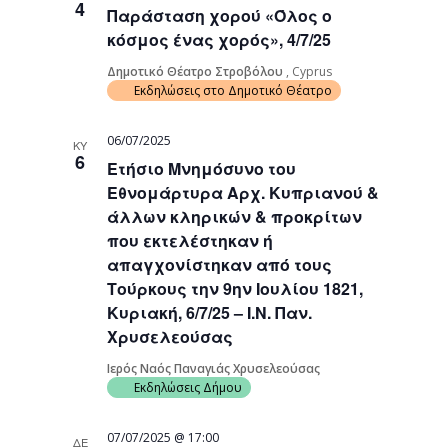
4
Παράσταση χορού «Όλος ο
Navigati
κόσμος ένας χορός», 4/7/25
Δημοτικό Θέατρο Στροβόλου
, Cyprus
Εκδηλώσεις στο Δημοτικό Θέατρο
06/07/2025
ΚΥ
6
Ετήσιο Μνημόσυνο του
Εθνομάρτυρα Αρχ. Κυπριανού &
άλλων κληρικών & προκρίτων
που εκτελέστηκαν ή
απαγχονίστηκαν από τους
Τούρκους την 9ην Ιουλίου 1821,
Κυριακή, 6/7/25 – Ι.Ν. Παν.
Χρυσελεούσας
Ιερός Ναός Παναγιάς Χρυσελεούσας
Εκδηλώσεις Δήμου
07/07/2025 @ 17:00
ΔΕ