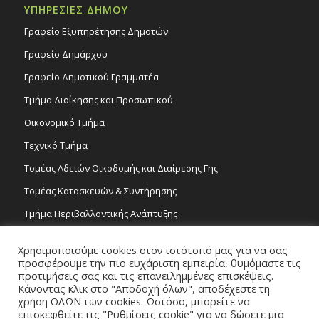
ΥΠΗΡΕΣΙΕΣ ΔΗΜΟΥ
Γραφείο Εξυπηρέτησης Δημοτών
Γραφείο Δημάρχου
Γραφείο Δημοτικού Γραμματέα
Τμήμα Διοίκησης και Προσωπικού
Οικονομικό Τμήμα
Τεχνικό Τμήμα
Τομέας Αδειών Οικοδομής και Διαίρεσης Γης
Τομέας Κατασκευών & Συντήρησης
Τμήμα Περιβαλλοντικής Ανάπτυξης
Tμήμα Δημόσιας Υγείας και Καθαριότητας
Χρησιμοποιούμε cookies στον ιστότοπό μας για να σας
Τομέας Γραμμάτων και Τεχνών
προσφέρουμε την πιο ευχάριστη εμπειρία, θυμόμαστε τις
προτιμήσεις σας και τις επανειλημμένες επισκέψεις.
Τροχονομία
Κάνοντας κλικ στο "Αποδοχή όλων", αποδέχεστε τη
χρήση ΟΛΩΝ των cookies. Ωστόσο, μπορείτε να
επισκεφθείτε τις "Ρυθμίσεις cookie" για να δώσετε μια