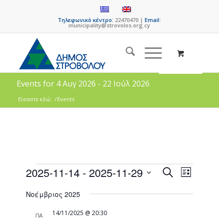
Τηλεφωνικό κέντρο:
22470470 |
Email:
municipality@strovolos.org.cy
Events for 4 Αυγ 2026 - 22 Ιούλ 2026
Είσαστε εδώ:
/
Events
Events
Event
2025-11-14
 - 
2025-11-29
Search
List
Views
Search
Select
Naviga
Νοέμβριος 2025
date.
and
Views
14/11/2025 @ 20:30
ΠΑ