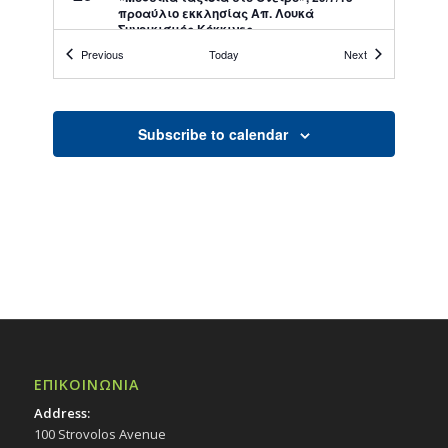
προαύλιο εκκλησίας Απ. Λουκά
Συνοικισμός Κόκκινες
Εκδηλώσεις Δήμου
Events
Events
Previous
Today
Next
Εκκλησία Απ. Λουκά
All Day
ΙΑΝ
Subscribe to calendar
12
Λογοτεχνικές Συναντήσεις της Πέμπτης:
«Παρουσίαση ποιητικού έργου της
Εφροσύνης Μάντα Λαζάρου», 1/12/16,
(19:30) – Πολιτιστικό Κέντρο Στροβόλου
Εκδηλώσεις Δήμου
Πολιτιστικό Κέντρο Στροβόλου
All Day
ΑΠΡ
6
Παρουσίαση του Δελτίου του ΕΠΟΚ και της
ποιητικής συλλογής «Κύπρια Κόψη» της
Νάγιας Ρούσου, 6/4/16 – Πολιτιστικό
Κέντρο Στροβόλου
Εκδηλώσεις Δήμου
ΕΠΙΚΟΙΝΩΝΙΑ
Πολιτιστικό Κέντρο Στροβόλου
Address:
100 Strovolos Avenue