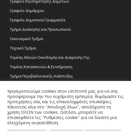
Γραφείο Εξυπηρέτησης Δημοτών
Γραφείο Δημάρχου
Γραφείο Δημοτικού Γραμματέα
Τμήμα Διοίκησης και Προσωπικού
Οικονομικό Τμήμα
Τεχνικό Τμήμα
Τομέας Αδειών Οικοδομής και Διαίρεσης Γης
Τομέας Κατασκευών & Συντήρησης
Τμήμα Περιβαλλοντικής Ανάπτυξης
Tμήμα Δημόσιας Υγείας και Καθαριότητας
Χρησιμοποιούμε cookies στον ιστότοπό μας για να σας
Τομέας Γραμμάτων και Τεχνών
προσφέρουμε την πιο ευχάριστη εμπειρία, θυμόμαστε τις
προτιμήσεις σας και τις επανειλημμένες επισκέψεις.
Τροχονομία
Κάνοντας κλικ στο "Αποδοχή όλων", αποδέχεστε τη
χρήση ΟΛΩΝ των cookies. Ωστόσο, μπορείτε να
επισκεφθείτε τις "Ρυθμίσεις cookie" για να δώσετε μια
ελεγχόμενη συγκατάθεση.