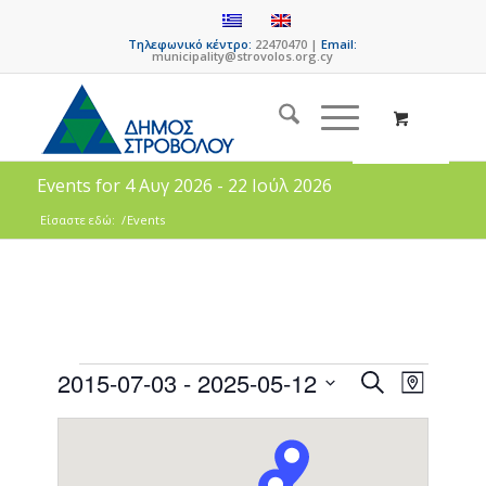
Τηλεφωνικό κέντρο:
22470470 |
Email:
municipality@strovolos.org.cy
Events for 4 Αυγ 2026 - 22 Ιούλ 2026
Είσαστε εδώ:
/
Events
Events
Event
2015-07-03
 - 
2025-05-12
Search
Map
Views
Search
Select
Naviga
date.
and
Views