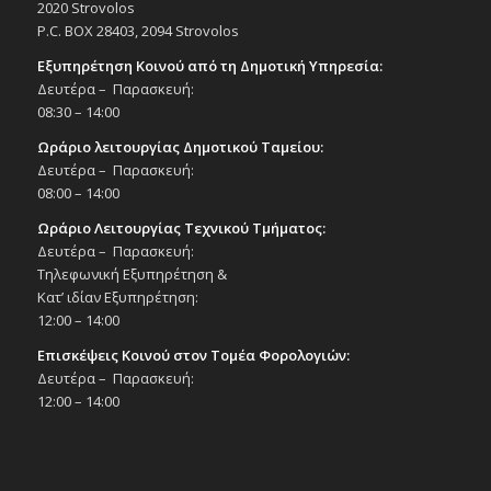
10:00
-
18:00
ΑΠΡ
2020 Strovolos
9
EASTER «GO BAZZ…ART», 9/4/16, 10:00π.μ.
P.C. BOX 28403, 2094 Strovolos
– 6:00μ.μ. – Πολιτιστικό Κέντρο Στροβόλου
Εξυπηρέτηση Κοινού από τη Δημοτική Υπηρεσία:
Εκδηλώσεις Δήμου
Πολιτιστικό Κέντρο Στροβόλου
Δευτέρα – Παρασκευή:
08:30 – 14:00
All Day
ΑΠΡ
Ωράριο λειτουργίας Δημοτικού Ταμείου:
10
Πρόσκληση Πολιτικής Άμυνας – Let’s Do It
Δευτέρα – Παρασκευή:
Cyprus “ΚΑΘΑΡΙΖΟΥΜΕ ΤΗΝ ΚΥΠΡΟ ΣΕ ΜΙΑ
08:00 – 14:00
ΜΕΡΑ “, 10/4/2014 – ‘Πάρκο Στέλλα
Αυλωνίτη’ στο Δήμο Στροβόλου
Ωράριο Λειτουργίας Τεχνικού Τμήματος:
Εκδηλώσεις Δήμου
Δευτέρα – Παρασκευή:
Πάρκο Στέλλα Αυλωνίτη
Τηλεφωνική Εξυπηρέτηση &
Κατ’ ιδίαν Εξυπηρέτηση:
12:00 – 14:00
All Day
ΑΠΡ
14
Διάλεξη με θέμα «Πρόληψη των
Επισκέψεις Κοινού στον Τομέα Φορολογιών:
Κακοηθειών του Προστάτη», 14/4/16 –
Δευτέρα – Παρασκευή:
Πολιτιστικό Κέντρο Στροβόλου
12:00 – 14:00
Εκδηλώσεις Δήμου
Πολιτιστικό Κέντρο Στροβόλου
All Day
ΑΠΡ