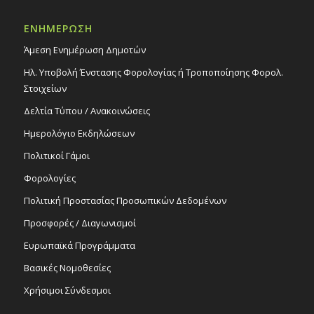
18
Παρουσίαση της ποιητικής συλλογής του Γ.
Χριστοδουλίδη «Πληγείσες Περιοχές/
ΕΝΗΜΕΡΩΣΗ
Γυμνές Ιστορίες», 18/4/16 – Πολιτιστικό
Κέντρο Στροβόλου
Άμεση Ενημέρωση Δημοτών
Εκδηλώσεις Δήμου
Ηλ. Υποβολή Ένστασης Φορολογίας ή Τροποποίησης Φορολ.
Πολιτιστικό Κέντρο Στροβόλου
Στοιχείων
Δελτία Τύπου / Ανακοινώσεις
All Day
ΑΠΡ
21
Λογοτεχνικές Συναντήσεις της Πέμπτης:
Ημερολόγιο Εκδηλώσεων
«O Άγνωστος ερωτικός Παλαμάς», 21/4/16
– Πολιτιστικό Κέντρο Στροβόλου
Πολιτικοί Γάμοι
Εκδηλώσεις Δήμου
Πολιτιστικό Κέντρο Στροβόλου
Φορολογίες
Πολιτική Προστασίας Προσωπικών Δεδομένων
All Day
ΑΠΡ
Προσφορές / Διαγωνισμοί
21
Αναβολή εκδήλωσης «Ο Άγνωστος
Ερωτικός Παλαμάς» – Νέα ημερομηνία
Ευρωπαϊκά Προγράμματα
πραγματοποίησης: 21/4/16 – Πολιτιστικό
Κέντρο Στροβόλου
Βασικές Νομοθεσίες
Εκδηλώσεις Δήμου
Χρήσιμοι Σύνδεσμοι
Πολιτιστικό Κέντρο Στροβόλου