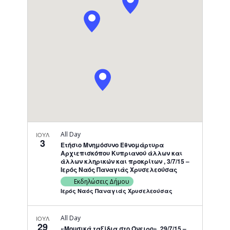
Navigati
All Day
ΙΟΥΛ
3
Ετήσιο Μνημόσυνο Εθνομάρτυρα
Αρχιεπισκόπου Κυπριανού άλλων και
άλλων κληρικών και προκρίτων , 3/7/15 –
Ιερός Ναός Παναγιάς Χρυσελεούσας
Εκδηλώσεις Δήμου
Ιερός Ναός Παναγιάς Χρυσελεούσας
All Day
ΙΟΥΛ
29
«Μουσικά ταξίδια στο Όνειρο», 29/7/15 –