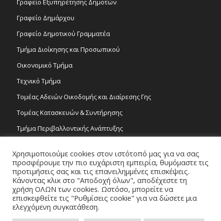
Γραφείο Εξυπηρέτησης Δημοτών
Γραφείο Δημάρχου
Γραφείο Δημοτικού Γραμματέα
Τμήμα Διοίκησης και Προσωπικού
Οικονομικό Τμήμα
Τεχνικό Τμήμα
Τομέας Αδειών Οικοδομής και Διαίρεσης Γης
Τομέας Κατασκευών & Συντήρησης
Τμήμα Περιβαλλοντικής Ανάπτυξης
Tμήμα Δημόσιας Υγείας και Καθαριότητας
Χρησιμοποιούμε cookies στον ιστότοπό μας για να σας
Τομέας Γραμμάτων και Τεχνών
προσφέρουμε την πιο ευχάριστη εμπειρία, θυμόμαστε τις
προτιμήσεις σας και τις επανειλημμένες επισκέψεις.
Τροχονομία
Κάνοντας κλικ στο "Αποδοχή όλων", αποδέχεστε τη
χρήση ΟΛΩΝ των cookies. Ωστόσο, μπορείτε να
επισκεφθείτε τις "Ρυθμίσεις cookie" για να δώσετε μια
ελεγχόμενη συγκατάθεση.