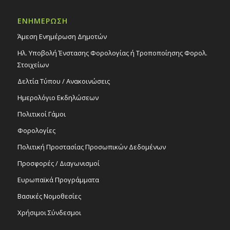
18
Παρουσίαση της ποιητικής συλλογής του Γ.
Χριστοδουλίδη «Πληγείσες Περιοχές/
ΕΝΗΜΕΡΩΣΗ
Γυμνές Ιστορίες», 18/4/16 – Πολιτιστικό
Κέντρο Στροβόλου
Άμεση Ενημέρωση Δημοτών
Εκδηλώσεις Δήμου
Ηλ. Υποβολή Ένστασης Φορολογίας ή Τροποποίησης Φορολ.
Πολιτιστικό Κέντρο Στροβόλου
Στοιχείων
Δελτία Τύπου / Ανακοινώσεις
All Day
ΑΠΡ
21
Λογοτεχνικές Συναντήσεις της Πέμπτης:
Ημερολόγιο Εκδηλώσεων
«O Άγνωστος ερωτικός Παλαμάς», 21/4/16
– Πολιτιστικό Κέντρο Στροβόλου
Πολιτικοί Γάμοι
Εκδηλώσεις Δήμου
Πολιτιστικό Κέντρο Στροβόλου
Φορολογίες
Πολιτική Προστασίας Προσωπικών Δεδομένων
All Day
ΑΠΡ
Προσφορές / Διαγωνισμοί
21
Αναβολή εκδήλωσης «Ο Άγνωστος
Ερωτικός Παλαμάς» – Νέα ημερομηνία
Ευρωπαϊκά Προγράμματα
πραγματοποίησης: 21/4/16 – Πολιτιστικό
Κέντρο Στροβόλου
Βασικές Νομοθεσίες
Εκδηλώσεις Δήμου
Χρήσιμοι Σύνδεσμοι
Πολιτιστικό Κέντρο Στροβόλου