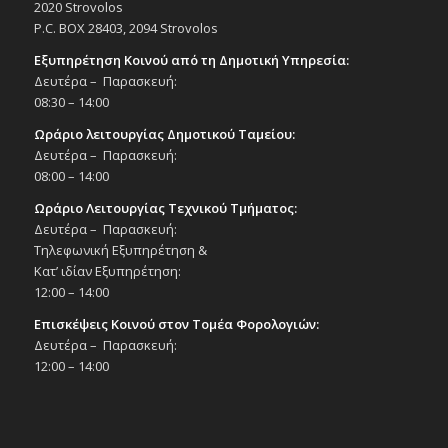
10:00
-
18:00
ΑΠΡ
2020 Strovolos
9
EASTER «GO BAZZ…ART», 9/4/16, 10:00π.μ.
P.C. BOX 28403, 2094 Strovolos
– 6:00μ.μ. – Πολιτιστικό Κέντρο Στροβόλου
Εξυπηρέτηση Κοινού από τη Δημοτική Υπηρεσία:
Εκδηλώσεις Δήμου
Πολιτιστικό Κέντρο Στροβόλου
Δευτέρα – Παρασκευή:
08:30 – 14:00
All Day
ΑΠΡ
Ωράριο λειτουργίας Δημοτικού Ταμείου:
10
Πρόσκληση Πολιτικής Άμυνας – Let’s Do It
Δευτέρα – Παρασκευή:
Cyprus “ΚΑΘΑΡΙΖΟΥΜΕ ΤΗΝ ΚΥΠΡΟ ΣΕ ΜΙΑ
08:00 – 14:00
ΜΕΡΑ “, 10/4/2014 – ‘Πάρκο Στέλλα
Αυλωνίτη’ στο Δήμο Στροβόλου
Ωράριο Λειτουργίας Τεχνικού Τμήματος:
Εκδηλώσεις Δήμου
Δευτέρα – Παρασκευή:
Πάρκο Στέλλα Αυλωνίτη
Τηλεφωνική Εξυπηρέτηση &
Κατ’ ιδίαν Εξυπηρέτηση:
12:00 – 14:00
All Day
ΑΠΡ
14
Διάλεξη με θέμα «Πρόληψη των
Επισκέψεις Κοινού στον Τομέα Φορολογιών:
Κακοηθειών του Προστάτη», 14/4/16 –
Δευτέρα – Παρασκευή:
Πολιτιστικό Κέντρο Στροβόλου
12:00 – 14:00
Εκδηλώσεις Δήμου
Πολιτιστικό Κέντρο Στροβόλου
All Day
ΑΠΡ