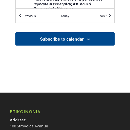
προαύλιο εκκλησίας Απ. Λουκά
Συνοικισμός Κόκκινες
Εκδηλώσεις Δήμου
Events
Events
Previous
Today
Next
Εκκλησία Απ. Λουκά
All Day
ΙΑΝ
Subscribe to calendar
12
Λογοτεχνικές Συναντήσεις της Πέμπτης:
«Παρουσίαση ποιητικού έργου της
Εφροσύνης Μάντα Λαζάρου», 1/12/16,
(19:30) – Πολιτιστικό Κέντρο Στροβόλου
Εκδηλώσεις Δήμου
Πολιτιστικό Κέντρο Στροβόλου
All Day
ΑΠΡ
6
Παρουσίαση του Δελτίου του ΕΠΟΚ και της
ποιητικής συλλογής «Κύπρια Κόψη» της
Νάγιας Ρούσου, 6/4/16 – Πολιτιστικό
Κέντρο Στροβόλου
Εκδηλώσεις Δήμου
ΕΠΙΚΟΙΝΩΝΙΑ
Πολιτιστικό Κέντρο Στροβόλου
Address:
100 Strovolos Avenue