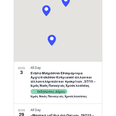
Navigati
All Day
ΙΟΥΛ
3
Ετήσιο Μνημόσυνο Εθνομάρτυρα
Αρχιεπισκόπου Κυπριανού άλλων και
άλλων κληρικών και προκρίτων , 3/7/15 –
Ιερός Ναός Παναγιάς Χρυσελεούσας
Εκδηλώσεις Δήμου
Ιερός Ναός Παναγιάς Χρυσελεούσας
All Day
ΙΟΥΛ
29
«Μουσικά ταξίδια στο Όνειρο», 29/7/15 –