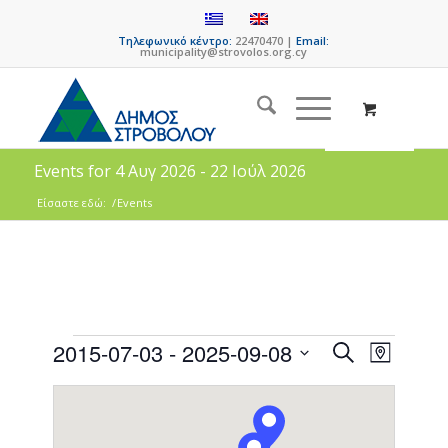
Τηλεφωνικό κέντρο:
22470470 |
Email:
municipality@strovolos.org.cy
Events for 4 Αυγ 2026 - 22 Ιούλ 2026
Είσαστε εδώ:
/
Events
Events
Event
2015-07-03
 - 
2025-09-08
Search
Map
Views
Search
Select
Naviga
date.
and
Views