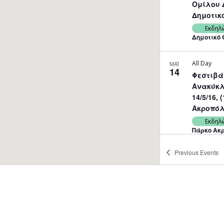
Ομίλου Δ
Δημοτικ
Εκδηλ
Δημοτικό 
All Day
ΜΑΪ
14
Φεστιβά
Ανακύκλ
14/5/16, 
Ακροπόλ
Εκδηλ
Πάρκο Ακ
Previous
Events
All Day
ΜΑΪ
15
«Στην α
Συναυλί
Μαίρης Ι
Θέατρο 
Εκδηλ
Δημοτικό 