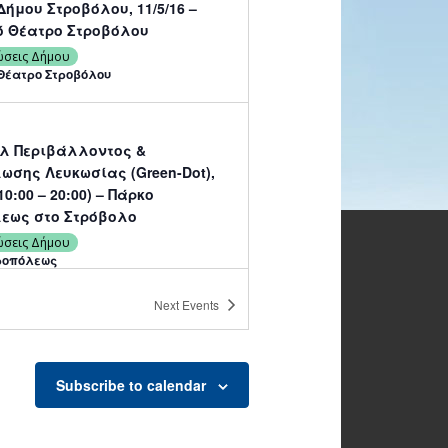
ήμου Στροβόλου, 11/5/16 –
ό Θέατρο Στροβόλου
ώσεις Δήμου
Θέατρο Στροβόλου
λ Περιβάλλοντος &
ωσης Λευκωσίας (Green-Dot),
(10:00 – 20:00) – Πάρκο
εως στο Στρόβολο
ώσεις Δήμου
ροπόλεως
Next
Events
γκαλιά μου κι απόψε…»,
α αφιερωμένη στη μνήμη της
ωάννου, 15/5/16 – Δημοτικό
Subscribe to calendar
Στροβόλου
ώσεις Δήμου
Θέατρο Στροβόλου