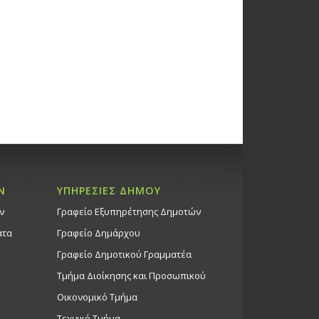
00
σια Έκθεση Κάκτων και άλλων
ν», 15/5/16, (10:00π.μ. –
) – Εκθεσιακός Χώρος Σπηλιές
Ακροπόλεως
ώσεις Δήμου
ροπόλεως
ή Παράσταση «Τύμπανο,
Ν
ΥΠΗΡΕΣΙΕΣ ΔΗΜΟΥ
α και Κόκκινα Κουφέτα»
ν
Γραφείο Εξυπηρέτησης Δημοτών
κό Εργαστήρι Γιάννη
), 23/5/16 – Δημοτικό Θέατρο
ατα
Γραφείο Δημάρχου
ου
Γραφείο Δημοτικού Γραμματέα
ώσεις Δήμου
Τμήμα Διοίκησης και Προσωπικού
Θέατρο Στροβόλου
Οικονομικό Τμήμα
Τεχνικό Τμήμα