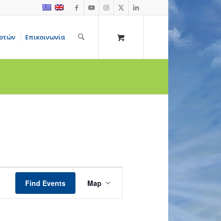
οτών
Επικοινωνία
Event
Views
Find Events
Map
Navigation