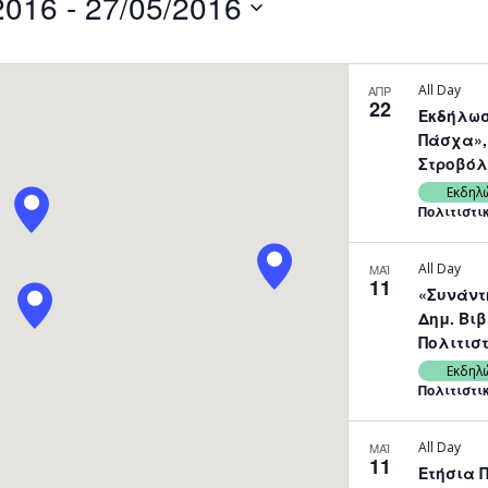
2016
 - 
27/05/2016
by
Location.
All Day
ΑΠΡ
22
Εκδήλωσ
Πάσχα», 
Στροβόλ
Εκδηλ
Πολιτιστι
All Day
ΜΑΪ
11
«Συνάντ
Δημ. Βιβ
Πολιτισ
Εκδηλ
Πολιτιστι
All Day
ΜΑΪ
11
Ετήσια 