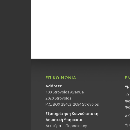
ΕΠΙΚΟΙΝΩΝΙΑ
Ε
Address:
Άμ
100 Strovolos Avenue
Ηλ
2020 Strovolos
Φο
P.C. BOX 28403, 2094 Strovolos
Φο
Εξυπηρέτηση Κοινού από τη
Δε
Δημοτική Υπηρεσία:
Ημ
Δευτέρα – Παρασκευή: