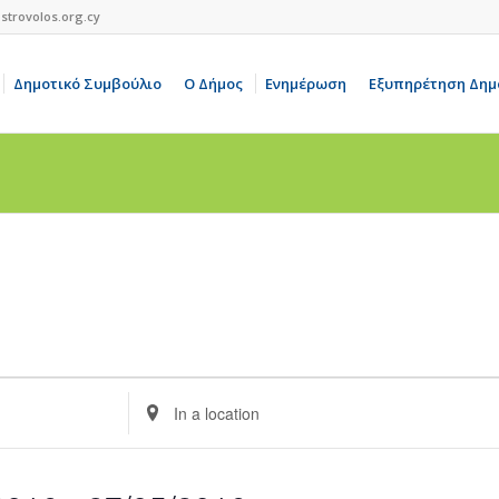
strovolos.org.cy
Δημοτικό Συμβούλιο
Ο Δήμος
Ενημέρωση
Εξυπηρέτηση Δημ
Enter
Location.
Search
for
Events