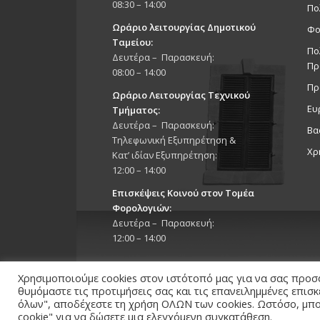
08:30 – 14:00
Πο
Ωράριο λειτουργίας Δημοτικού
Φο
Ταμείου:
Πο
Δευτέρα – Παρασκευή:
Πρ
08:00 – 14:00
Πρ
Ωράριο Λειτουργίας Τεχνικού
Ευ
Τμήματος:
Δευτέρα – Παρασκευή:
Βα
Τηλεφωνική Εξυπηρέτηση &
Χρ
Κατ’ ιδίαν Εξυπηρέτηση:
12:00 – 14:00
Επισκέψεις Κοινού στον Τομέα
Φορολογιών:
Δευτέρα – Παρασκευή:
12:00 – 14:00
Χρησιμοποιούμε cookies στον ιστότοπό μας για να σας προσ
θυμόμαστε τις προτιμήσεις σας και τις επανειλημμένες επισ
όλων", αποδέχεστε τη χρήση ΟΛΩΝ των cookies. Ωστόσο, μπορ
cookie" για να δώσετε μια ελεγχόμενη συγκατάθεση.
Copyright 2026 © Δήμος Στροβόλου, All Rights Reserv