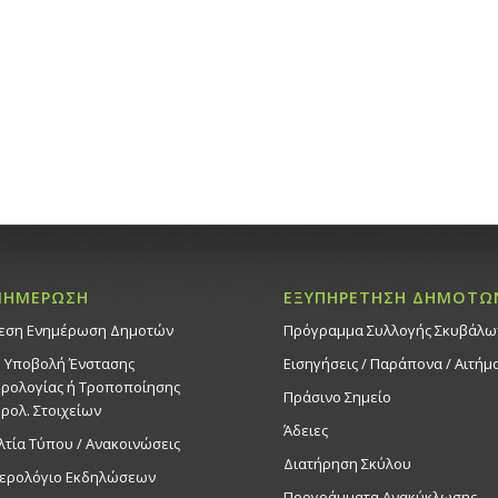
10:00
-
19:
ΜΑΪ
15
«9η Ετή
Παχυφύτω
7:00μ.μ.
Πάρκου 
Εκδηλ
Πάρκο Ακ
All Day
ΜΑΪ
23
Θεατρικ
ΝΗΜΕΡΩΣΗ
ΕΞΥΠΗΡΕΤΗΣΗ ΔΗΜΟΤΩ
Τρομπέτ
εση Ενημέρωση Δημοτών
Πρόγραμμα Συλλογής Σκυβάλω
(Θεατρι
Ξανθούλη
. Υποβολή Ένστασης
Εισηγήσεις / Παράπονα / Αιτήμ
Στροβόλ
ρολογίας ή Τροποποίησης
Πράσινο Σημείο
ρολ. Στοιχείων
Εκδηλ
Άδειες
Δημοτικό 
λτία Τύπου / Ανακοινώσεις
Διατήρηση Σκύλου
ερολόγιο Εκδηλώσεων
All Day
ΜΑΪ
Προγράμματα Ανακύκλωσης