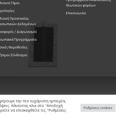
25
λιτικοί Γάμοι
Διάλεξη
Ιδιωτικών φορέων
Διατροφή», 
ρολογίες
Επικοινωνία
Εκδηλώσ
λιτική Προστασίας
– Συνοι
οσωπικών Δεδομένων
Εκδηλ
οσφορές / Διαγωνισμοί
Εκκλησία 
ρωπαϊκά Προγράμματα
σικές Νομοθεσίες
All Day
ΜΑΪ
25
Τελετή 
ήσιμοι Σύνδεσμοι
Σχολείου
Θέατρο 
Εκδηλ
Δημοτικό 
All Day
ΜΑΪ
27
Εκδήλωσ
φέρουμε την πιο ευχάριστη εμπειρία,
Λήξης Λο
κέψεις. Κάνοντας κλικ στο "Αποδοχή
Πολιτισ
Ρυθμίσεις cookies
είτε να επισκεφθείτε τις "Ρυθμίσεις
Εκδηλ
ed. / Powered by
NETinfo Plc