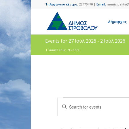
Τηλεφωνικό κέντρο:
22470470 |
Email:
municipality@
Δήμαρχος
Events for 27 Ιούλ 2026 - 2 Ιούλ 2026
Είσαστε εδώ:
/
Events
Events
Enter
Search
Keyword.
and
Search
for
Views
Events