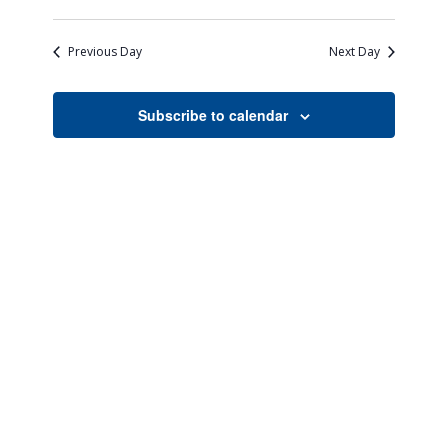
Views
Search
Select
Naviga
date.
and
Previous Day
Next Day
Views
Navigati
Subscribe to calendar