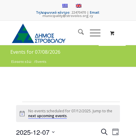
Τηλεφωνικό κέντρο:
22470470 |
Email:
municipality@strovolos.org.cy
Events for 07/08/2026
Είσαστε εδώ:
/
Events
No events scheduled for 07/12/2025. Jump to the
Notice
next upcoming events
.
Events
Event
2025-12-07
Search
Day