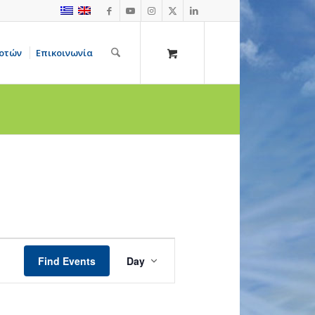
οτών
Επικοινωνία
Event
Views
Find Events
Day
Navigation