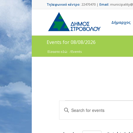
Τηλεφωνικό κέντρο:
22470470 |
Email:
municipality@
Δήμαρχος
Events for 08/08/2026
Είσαστε εδώ:
/
Events
Events
Enter
Search
Keyword.
and
Search
for
Views
Events