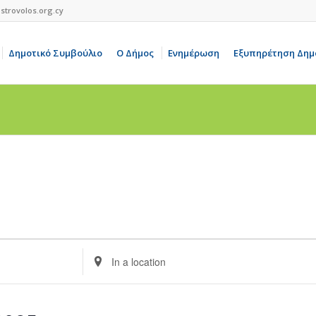
strovolos.org.cy
Δημοτικό Συμβούλιο
Ο Δήμος
Ενημέρωση
Εξυπηρέτηση Δημ
Enter
Location.
Search
for
Events