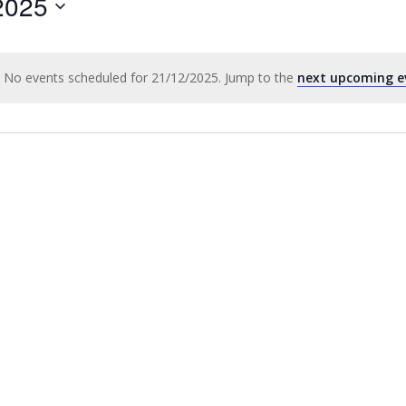
2025
by
Location.
No events scheduled for 21/12/2025. Jump to the
next upcoming e
Notice