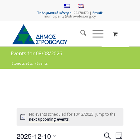
Τηλεφωνικό κέντρο:
22470470 |
Email:
municipality@strovolos.org.cy
Events for 08/08/2026
Είσαστε εδώ:
/
Events
No events scheduled for 10/12/2025. Jump to the
Notice
next upcoming events
.
Events
Event
2025-12-10
Search
Day