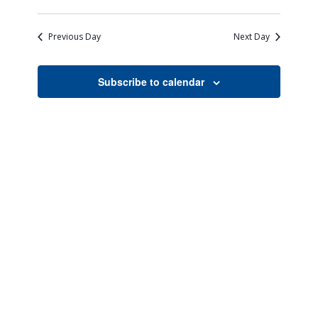
Views
Search
Select
Naviga
date.
and
Previous Day
Next Day
Views
Navigati
Subscribe to calendar