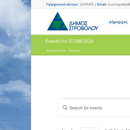
Τηλεφωνικό κέντρο:
22470470 |
Email:
municipality@
Δήμαρχος
Events for 07/08/2026
Είσαστε εδώ:
/
Events
Events
Enter
Search
Keyword.
and
Search
for
Views
Events