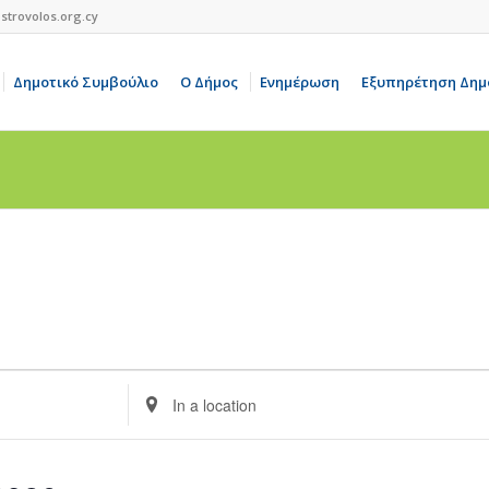
strovolos.org.cy
Δημοτικό Συμβούλιο
Ο Δήμος
Ενημέρωση
Εξυπηρέτηση Δημ
Enter
Location.
Search
for
Events