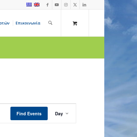
οτών
Επικοινωνία
Event
Views
Find Events
Day
Navigation