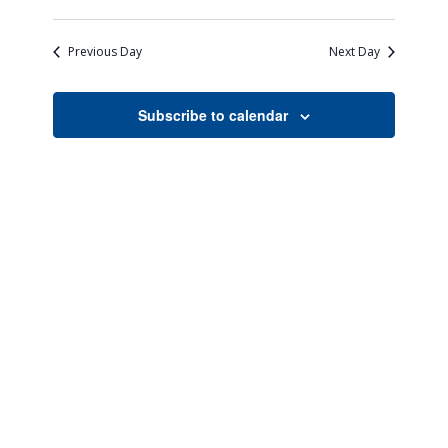
Views
Search
Select
Naviga
date.
and
Previous Day
Next Day
Views
Navigati
Subscribe to calendar