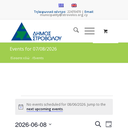
Τηλεφωνικό κέντρο:
22470470 |
Email:
municipality@strovolos.org.cy
Events for 07/08/2026
Είσαστε εδώ:
/
Events
No events scheduled for 08/06/2026. Jump to the
Notice
next upcoming events
.
Events
Event
2026-06-08
Search
Day