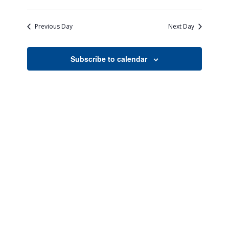
Views
Search
Select
Naviga
date.
and
Previous Day
Next Day
Views
Navigati
Subscribe to calendar