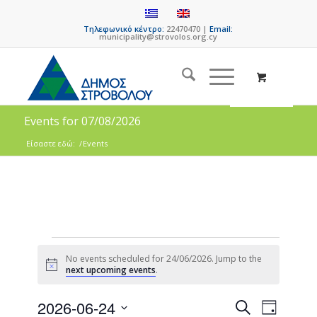
Τηλεφωνικό κέντρο:
22470470 |
Email:
municipality@strovolos.org.cy
Events for 07/08/2026
Είσαστε εδώ:
/
Events
No events scheduled for 24/06/2026. Jump to the
Notice
next upcoming events
.
Events
Event
2026-06-24
Search
Day