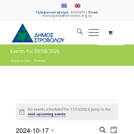
Τηλεφωνικό κέντρο:
22470470 |
Email:
municipality@strovolos.org.cy
Events for 09/08/2026
Είσαστε εδώ:
/
Events
No events scheduled for 17/10/2024. Jump to the
Notice
next upcoming events
.
Events
Event
2024-10-17
Search
Day