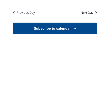
Views
Search
Select
Naviga
date.
and
Previous Day
Next Day
Views
Navigati
Subscribe to calendar