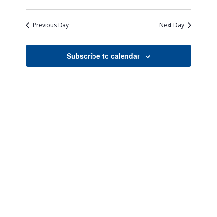
Views
Search
Select
Naviga
date.
and
Previous Day
Next Day
Views
Navigati
Subscribe to calendar