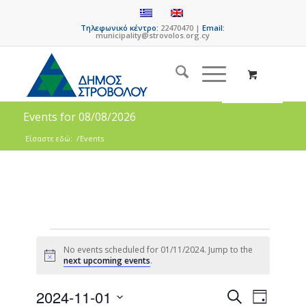
Τηλεφωνικό κέντρο:
22470470 |
Email:
municipality@strovolos.org.cy
Events for 08/08/2026
Είσαστε εδώ:
/
Events
No events scheduled for 01/11/2024. Jump to the
Notice
next upcoming events
.
Events
Event
2024-11-01
Search
Day