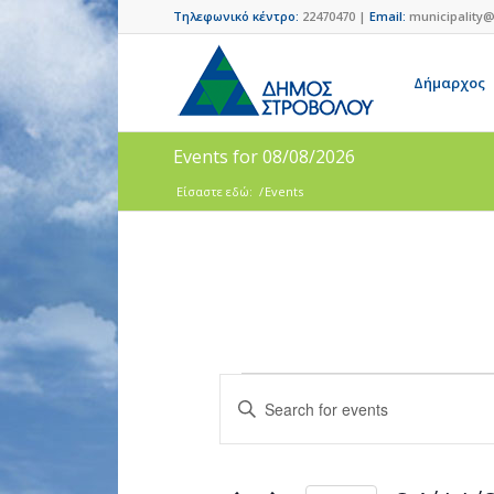
Τηλεφωνικό κέντρο:
22470470 |
Email:
municipality@
Δήμαρχος
Events for 08/08/2026
Είσαστε εδώ:
/
Events
Events
Enter
Search
Keyword.
and
Search
for
Views
Events