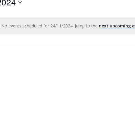
2024
by
Location.
No events scheduled for 24/11/2024. Jump to the
next upcoming e
Notice