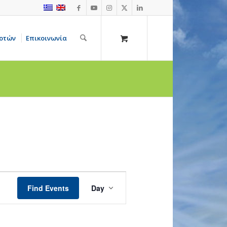
οτών
Επικοινωνία
Event
Views
Find Events
Day
Navigation