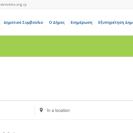
strovolos.org.cy
Δημοτικό Συμβούλιο
Ο Δήμος
Ενημέρωση
Εξυπηρέτηση Δημ
Enter
Location.
Search
for
Events