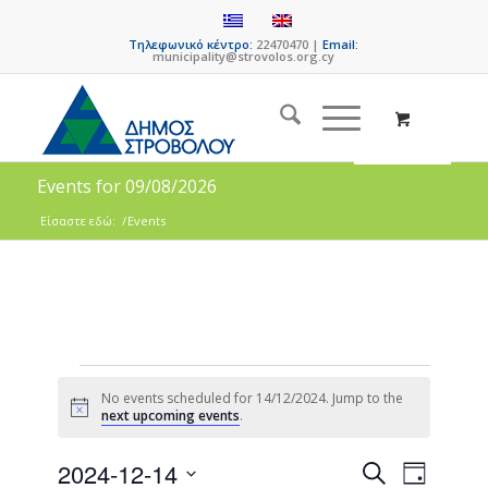
Τηλεφωνικό κέντρο:
22470470 |
Email:
municipality@strovolos.org.cy
Events for 09/08/2026
Είσαστε εδώ:
/
Events
No events scheduled for 14/12/2024. Jump to the
Notice
next upcoming events
.
Events
Event
2024-12-14
Search
Day