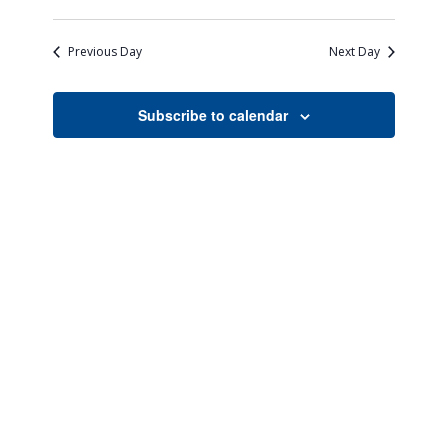
Views
Search
Select
Naviga
date.
and
Previous Day
Next Day
Views
Navigati
Subscribe to calendar