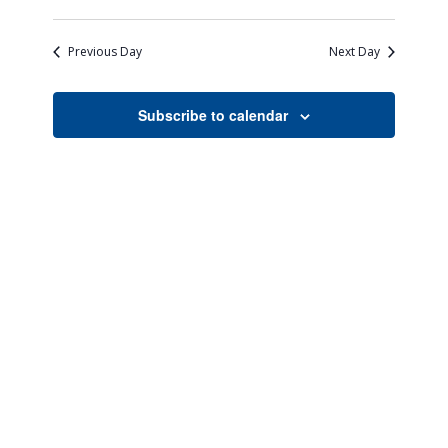
Views
Search
Select
Naviga
date.
and
Previous Day
Next Day
Views
Navigati
Subscribe to calendar