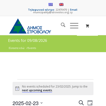
Τηλεφωνικό κέντρο:
22470470 |
Email:
municipality@strovolos.org.cy
Events for 09/08/2026
Είσαστε εδώ:
/
Events
No events scheduled for 23/02/2025. Jump to the
Notice
next upcoming events
.
Events
Event
2025-02-23
Search
Day