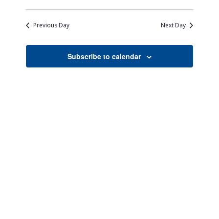
Views
Search
Select
Naviga
date.
and
Previous Day
Next Day
Views
Navigati
Subscribe to calendar