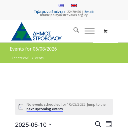
Τηλεφωνικό κέντρο:
22470470 |
Email:
municipality@strovolos.org.cy
Events for 06/08/2026
Είσαστε εδώ:
/
Events
No events scheduled for 10/05/2025. Jump to the
Notice
next upcoming events
.
Events
Event
2025-05-10
Search
Day