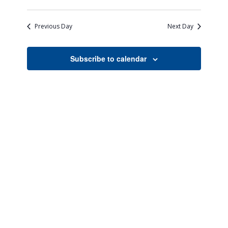
Views
Search
Select
Naviga
date.
and
Previous Day
Next Day
Views
Navigati
Subscribe to calendar