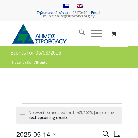
Τηλεφωνικό κέντρο:
22470470 |
Email:
municipality@strovolos.org.cy
Events for 06/08/2026
Είσαστε εδώ:
/
Events
No events scheduled for 14/05/2025. Jump to the
Notice
next upcoming events
.
Events
Event
2025-05-14
Search
Day