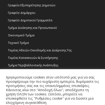
Γραφείο Εξυπηρέτησης Δημοτών
Γραφείο Δημάρχου
Γραφείο Δημοτικού Γραμματέα
Τμήμα Διοίκησης και Προσωπικού
Οικονομικό Τμήμα
Τεχνικό Τμήμα
Τομέας Αδειών Οικοδομής και Διαίρεσης Γης
Τομέας Κατασκευών & Συντήρησης
Τμήμα Περιβαλλοντικής Ανάπτυξης
Tμήμα Δημόσιας Υγείας και Καθαριότητας
Χρησιμοποιούμε cookies στον ιστότοπό μας για να σας
Τομέας Γραμμάτων και Τεχνών
προσφέρουμε την πιο ευχάριστη εμπειρία, θυμόμαστε τις
προτιμήσεις σας και τις επανειλημμένες επισκέψεις.
Τροχονομία
Κάνοντας κλικ στο "Αποδοχή όλων", αποδέχεστε τη
χρήση ΟΛΩΝ των cookies. Ωστόσο, μπορείτε να
επισκεφθείτε τις "Ρυθμίσεις cookie" για να δώσετε μια
ελεγχόμενη συγκατάθεση.