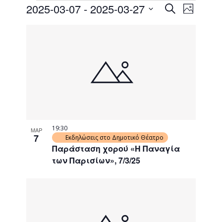
Events
Event
2025-03-07
 - 
2025-03-27
Search
Photo
Views
Search
Select
Naviga
List
date.
and
of
Views
events
Navigati
in
Photo
View
19:30
ΜΑΡ
7
Εκδηλώσεις στο Δημοτικό Θέατρο
Παράσταση χορού «Η Παναγία
των Παρισίων», 7/3/25