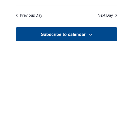
Views
Search
Select
Naviga
date.
and
Previous Day
Next Day
Views
Navigati
Subscribe to calendar