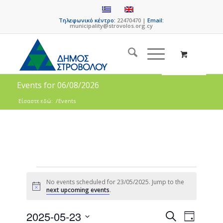
Τηλεφωνικό κέντρο:
22470470 |
Email:
municipality@strovolos.org.cy
Events for 06/08/2026
Είσαστε εδώ:
/
Events
No events scheduled for 23/05/2025. Jump to the
Notice
next upcoming events
.
Events
Event
2025-05-23
Search
Day