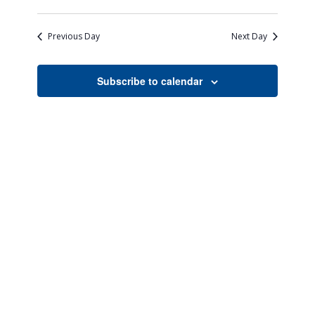
Views
Search
Select
Naviga
date.
and
Previous Day
Next Day
Views
Navigati
Subscribe to calendar