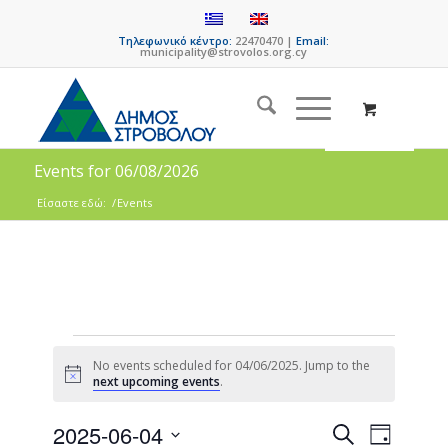
Τηλεφωνικό κέντρο:
22470470 |
Email:
municipality@strovolos.org.cy
Events for 06/08/2026
Είσαστε εδώ:
/
Events
No events scheduled for 04/06/2025. Jump to the
Notice
next upcoming events
.
Events
Event
2025-06-04
Search
Day