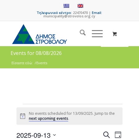
Τηλεφωνικό κέντρο:
22470470 |
Email:
municipality@strovolos.org.cy
Events for 08/08/2026
Είσαστε εδώ:
/
Events
No events scheduled for 13/09/2025. Jump to the
Notice
next upcoming events
.
Events
Event
2025-09-13
Search
Day