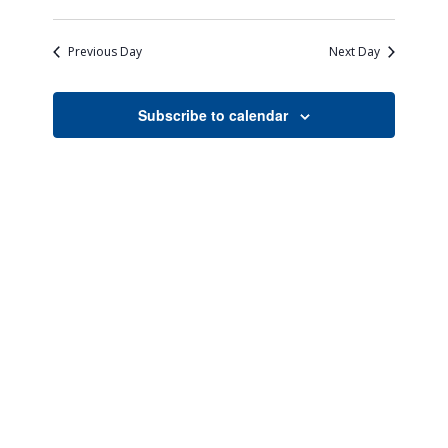
Views
Search
Select
Naviga
date.
and
Previous Day
Next Day
Views
Navigati
Subscribe to calendar