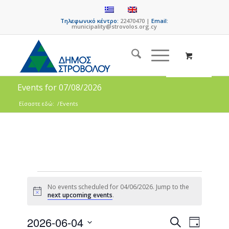
Τηλεφωνικό κέντρο:
22470470 |
Email:
municipality@strovolos.org.cy
Events for 07/08/2026
Είσαστε εδώ:
/
Events
No events scheduled for 04/06/2026. Jump to the
Notice
next upcoming events
.
Events
Event
2026-06-04
Search
Day