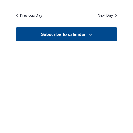
Views
Search
Select
Naviga
date.
and
Previous Day
Next Day
Views
Navigati
Subscribe to calendar