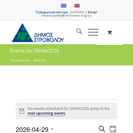
Τηλεφωνικό κέντρο:
22470470 |
Email:
municipality@strovolos.org.cy
Events for 08/08/2026
Είσαστε εδώ:
/
Events
No events scheduled for 29/04/2026. Jump to the
Notice
next upcoming events
.
Events
Event
2026-04-29
Search
Day