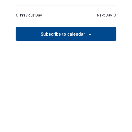
Views
Search
Select
Naviga
date.
and
Previous Day
Next Day
Views
Navigati
Subscribe to calendar