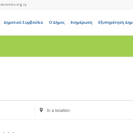
strovolos.org.cy
Δημοτικό Συμβούλιο
Ο Δήμος
Ενημέρωση
Εξυπηρέτηση Δημ
Enter
Location.
Search
for
Events