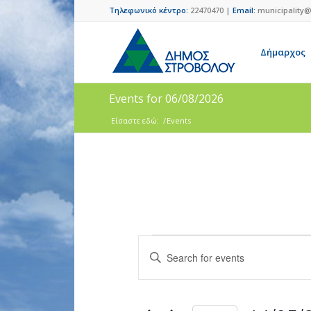
Τηλεφωνικό κέντρο:
22470470 |
Email:
municipality@
Δήμαρχος
Events for 06/08/2026
Είσαστε εδώ:
/
Events
Events
Enter
Search
Keyword.
and
Search
for
Views
Events