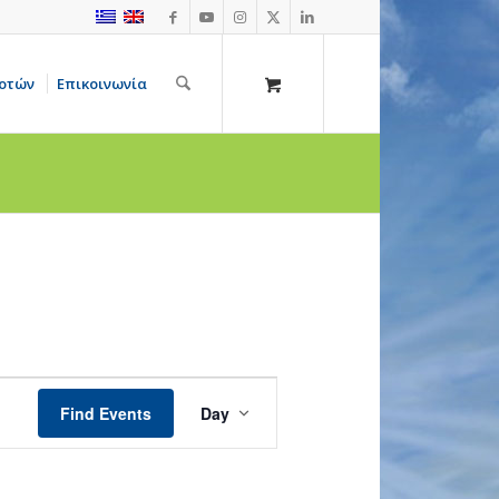
οτών
Επικοινωνία
Event
Views
Find Events
Day
Navigation