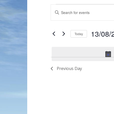
Events
Enter
Search
Keyword.
and
Search
for
Views
13/08/
Events
Today
Navigation
by
Select
Keyword.
date.
Previous Day