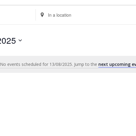
Enter
Location.
Search
for
2025
Events
by
Location.
No events scheduled for 13/08/2025. Jump to the
next upcoming e
Notice