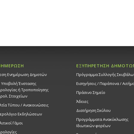
ΝΗΜΕΡΩΣΗ
ΕΞΥΠΗΡΕΤΗΣΗ ΔΗΜΟΤΩ
εση Ενημέρωση Δημοτών
Πρόγραμμα Συλλογής Σκυβάλω
. Υποβολή Ένστασης
Εισηγήσεις / Παράπονα / Αιτήμ
ρολογίας ή Τροποποίησης
Πράσινο Σημείο
ρολ. Στοιχείων
Άδειες
λτία Τύπου / Ανακοινώσεις
Διατήρηση Σκύλου
ερολόγιο Εκδηλώσεων
Προγράμματα Ανακύκλωσης
λιτικοί Γάμοι
Ιδιωτικών φορέων
ρολογίες