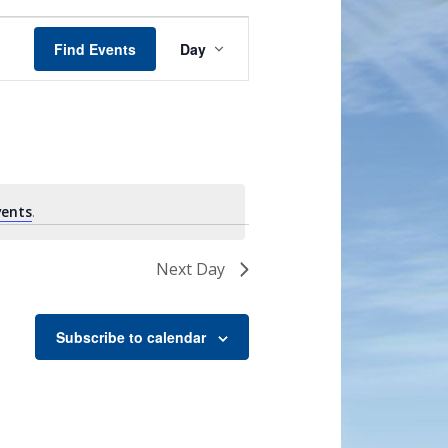
Event
Views
Find Events
Day
Navigation
vents
.
Next Day
Subscribe to calendar