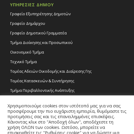
ΥΠΗΡΕΣΙΕΣ ΔΗΜΟΥ
Γραφείο Εξυπηρέτησης Δημοτών
Γραφείο Δημάρχου
Γραφείο Δημοτικού Γραμματέα
Τμήμα Διοίκησης και Προσωπικού
Οικονομικό Τμήμα
Τεχνικό Τμήμα
Τομέας Αδειών Οικοδομής και Διαίρεσης Γης
Τομέας Κατασκευών & Συντήρησης
Τμήμα Περιβαλλοντικής Ανάπτυξης
Tμήμα Δημόσιας Υγείας και Καθαριότητας
Χρησιμοποιούμε cookies στον ιστότοπό μας για να σας
Τομέας Γραμμάτων και Τεχνών
προσφέρουμε την πιο ευχάριστη εμπειρία, θυμόμαστε τις
προτιμήσεις σας και τις επανειλημμένες επισκέψεις.
Τροχονομία
Κάνοντας κλικ στο "Αποδοχή όλων", αποδέχεστε τη
χρήση ΟΛΩΝ των cookies. Ωστόσο, μπορείτε να
επισκεφθείτε τις "Ρυθμίσεις cookie" για να δώσετε μια