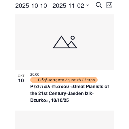
Events
Event
2025-10-10
 - 
2025-11-02
Search
Photo
Views
Search
Select
Naviga
List
date.
and
of
Views
events
Navigati
in
Photo
View
20:00
ΟΚΤ
10
Εκδηλώσεις στο Δημοτικό Θέατρο
Ρεσιτάλ πιάνου «Great Pianists of
the 21st Century-Jaeden Izik-
Dzurko», 10/10/25