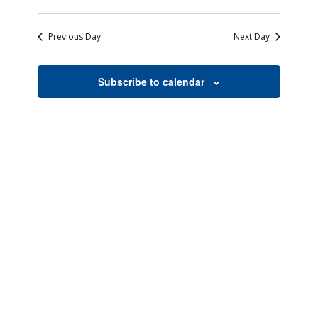
Views
Search
Select
Naviga
date.
and
Previous Day
Next Day
Views
Navigati
Subscribe to calendar