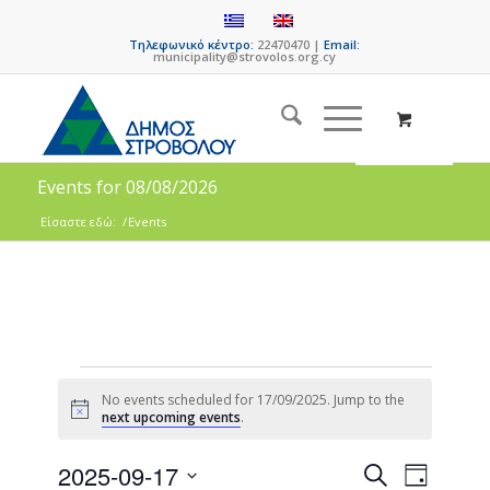
Τηλεφωνικό κέντρο:
22470470 |
Email:
municipality@strovolos.org.cy
Events for 08/08/2026
Είσαστε εδώ:
/
Events
No events scheduled for 17/09/2025. Jump to the
Notice
next upcoming events
.
Events
Event
2025-09-17
Search
Day