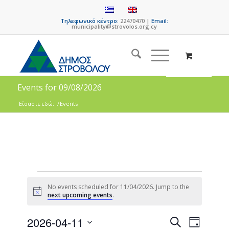
Τηλεφωνικό κέντρο:
22470470 |
Email:
municipality@strovolos.org.cy
Events for 09/08/2026
Είσαστε εδώ:
/
Events
No events scheduled for 11/04/2026. Jump to the
Notice
next upcoming events
.
Events
Event
2026-04-11
Search
Day