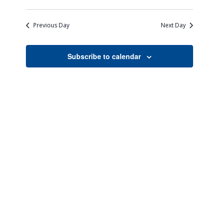
Views
Search
Select
Naviga
date.
and
Previous Day
Next Day
Views
Navigati
Subscribe to calendar