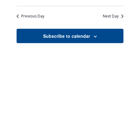
Views
Search
Select
Naviga
date.
and
Previous Day
Next Day
Views
Navigati
Subscribe to calendar