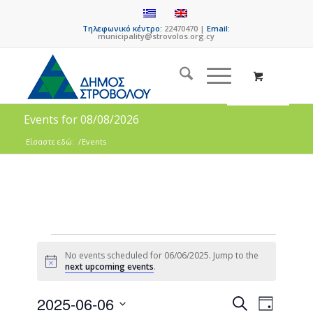
Τηλεφωνικό κέντρο:
22470470 |
Email:
municipality@strovolos.org.cy
Events for 08/08/2026
Είσαστε εδώ:
/
Events
No events scheduled for 06/06/2025. Jump to the
Notice
next upcoming events
.
Events
Event
2025-06-06
Search
Day