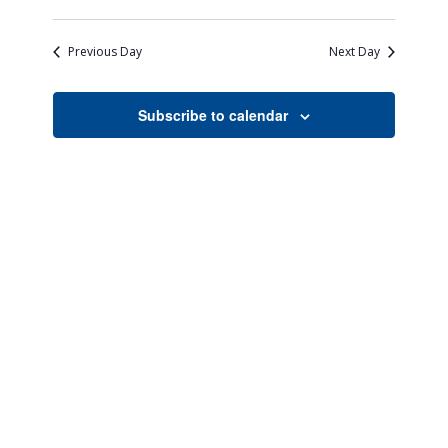
Views
Search
Select
Naviga
date.
and
Previous Day
Next Day
Views
Navigati
Subscribe to calendar