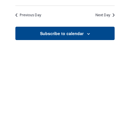
Views
Search
Select
Naviga
date.
and
Previous Day
Next Day
Views
Navigati
Subscribe to calendar