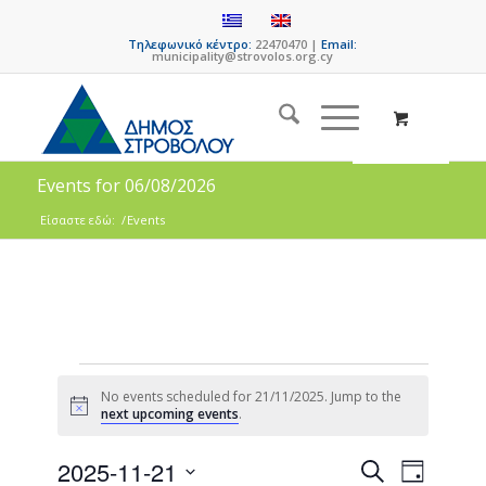
Τηλεφωνικό κέντρο:
22470470 |
Email:
municipality@strovolos.org.cy
Events for 06/08/2026
Είσαστε εδώ:
/
Events
No events scheduled for 21/11/2025. Jump to the
Notice
next upcoming events
.
Events
Event
2025-11-21
Search
Day