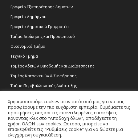
Γραφείο Εξυπηρέτησης Δημοτών
Γραφείο Δημάρχου
Γραφείο Δημοτικού Γραμματέα
Τμήμα Διοίκησης και Προσωπικού
Οικονομικό Τμήμα
Τεχνικό Τμήμα
Τομέας Αδειών Οικοδομής και Διαίρεσης Γης
Τομέας Κατασκευών & Συντήρησης
Τμήμα Περιβαλλοντικής Ανάπτυξης
Tμήμα Δημόσιας Υγείας και Καθαριότητας
Χρησιμοποιούμε cookies στον ιστότοπό μας για να σας
Τομέας Γραμμάτων και Τεχνών
προσφέρουμε την πιο ευχάριστη εμπειρία, θυμόμαστε τις
προτιμήσεις σας και τις επανειλημμένες επισκέψεις.
Τροχονομία
Κάνοντας κλικ στο "Αποδοχή όλων", αποδέχεστε τη
χρήση ΟΛΩΝ των cookies. Ωστόσο, μπορείτε να
επισκεφθείτε τις "Ρυθμίσεις cookie" για να δώσετε μια
ελεγχόμενη συγκατάθεση.