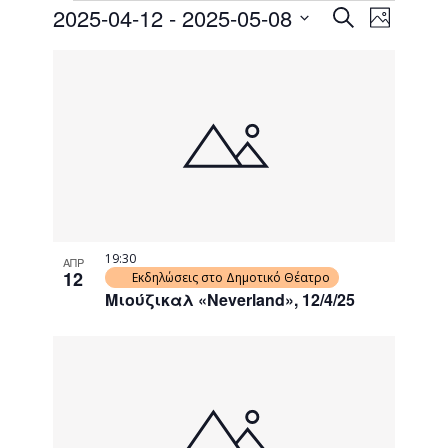
Events
Event
2025-04-12
 - 
2025-05-08
Search
Photo
Views
Search
Select
Naviga
List
date.
and
of
Views
events
Navigati
in
Photo
View
19:30
ΑΠΡ
12
Εκδηλώσεις στο Δημοτικό Θέατρο
Μιούζικαλ «Neverland», 12/4/25