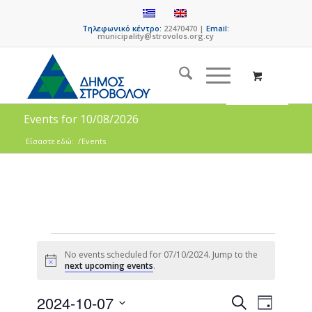
Τηλεφωνικό κέντρο:
22470470 |
Email:
municipality@strovolos.org.cy
Events for 10/08/2026
Είσαστε εδώ:
/
Events
No events scheduled for 07/10/2024. Jump to the
Notice
next upcoming events
.
Events
Event
2024-10-07
Search
Day