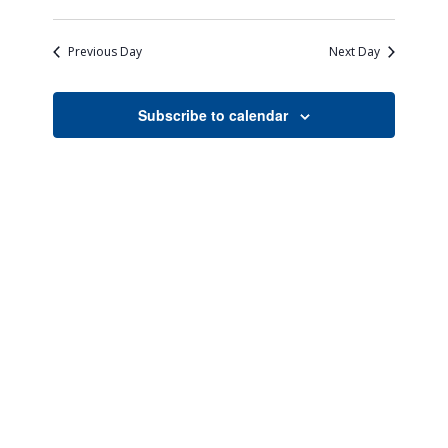
Views
Search
Select
Naviga
date.
and
Previous Day
Next Day
Views
Navigati
Subscribe to calendar