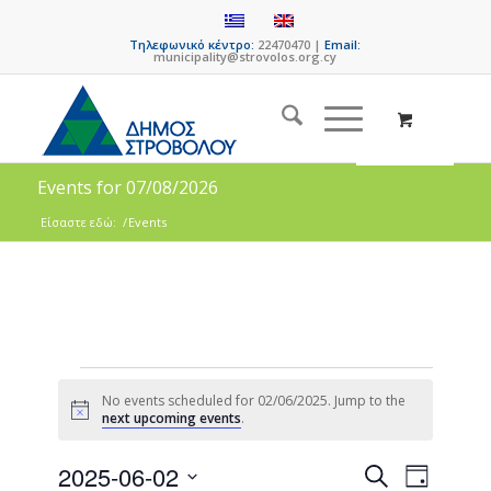
Τηλεφωνικό κέντρο:
22470470 |
Email:
municipality@strovolos.org.cy
Events for 07/08/2026
Είσαστε εδώ:
/
Events
No events scheduled for 02/06/2025. Jump to the
Notice
next upcoming events
.
Events
Event
2025-06-02
Search
Day