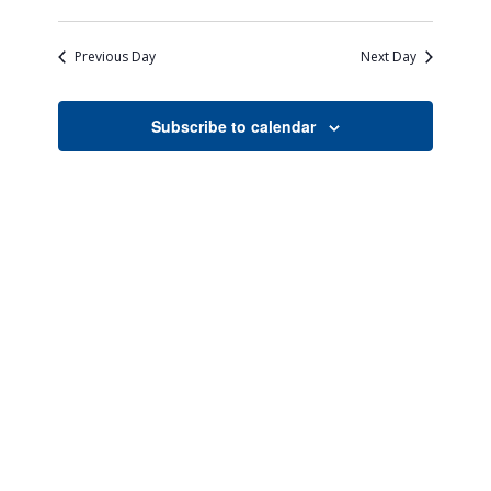
Views
Search
Select
Naviga
date.
and
Previous Day
Next Day
Views
Navigati
Subscribe to calendar