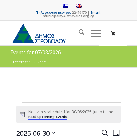
Τηλεφωνικό κέντρο:
22470470 |
Email:
municipality@strovolos.org.cy
Events for 07/08/2026
Είσαστε εδώ:
/
Events
No events scheduled for 30/06/2025. Jump to the
Notice
next upcoming events
.
Events
Event
2025-06-30
Search
Day