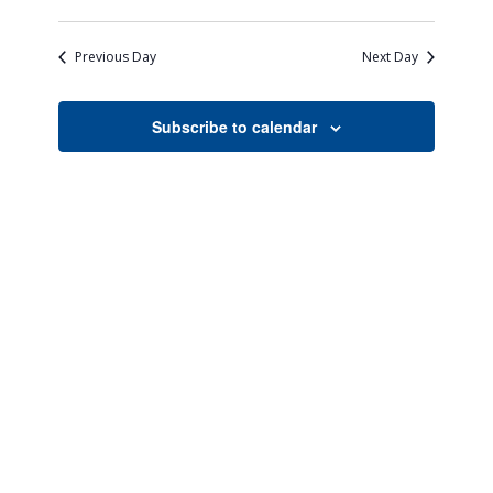
Views
Search
Select
Naviga
date.
and
Previous Day
Next Day
Views
Navigati
Subscribe to calendar