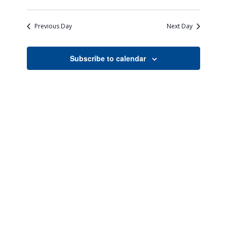
Views
Search
Select
Naviga
date.
and
Previous Day
Next Day
Views
Navigati
Subscribe to calendar