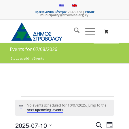
Τηλεφωνικό κέντρο:
22470470 |
Email:
municipality@strovolos.org.cy
Events for 07/08/2026
Είσαστε εδώ:
/
Events
No events scheduled for 10/07/2025. Jump to the
Notice
next upcoming events
.
Events
Event
2025-07-10
Search
Day