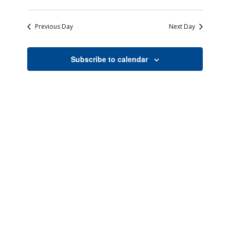
Views
Search
Select
Naviga
date.
and
Previous Day
Next Day
Views
Navigati
Subscribe to calendar