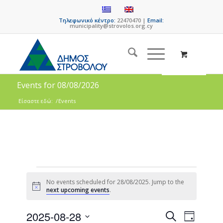
Τηλεφωνικό κέντρο:
22470470 |
Email:
municipality@strovolos.org.cy
Events for 08/08/2026
Είσαστε εδώ:
/
Events
No events scheduled for 28/08/2025. Jump to the
Notice
next upcoming events
.
Events
Event
2025-08-28
Search
Day